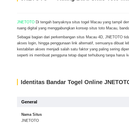
JNETOTO
Di tengah banyaknya situs togel Macau yang tampil de
ruang digital yang menggabungkan konsep situs toto Macau, bandar
Sebagai bagian dari perkembangan situs Macau 4D, JNETOTO tidak 
akses login, hingga penggunaan link alternatif, semuanya dibuat le
kestabilan akses menjadi salah satu faktor yang paling sering di
seperti ini membuat pengguna tetap dapat terhubung tanpa harus ke
Identitas Bandar Togel Online JNETOT
General
Nama Situs
JNETOTO