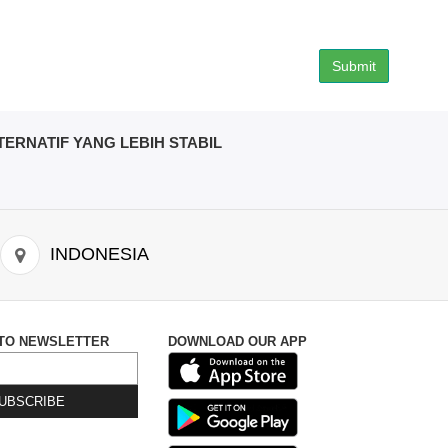
antai pas dipakai.”
Submit
ERNATIF YANG LEBIH STABIL
INDONESIA
 TO NEWSLETTER
DOWNLOAD OUR APP
UBSCRIBE