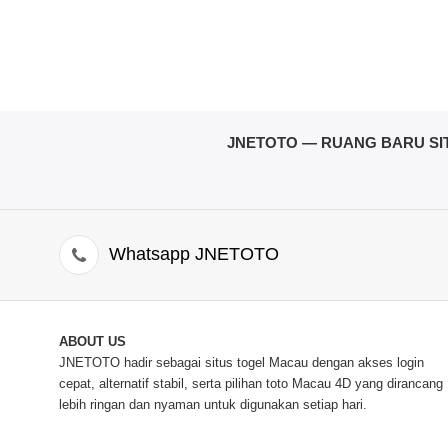
“Dari beberapa tempat yang pernah dicoba, di sini yang paling
JNETOTO — RUANG BARU SIT
Whatsapp JNETOTO
ABOUT US
JNETOTO hadir sebagai situs togel Macau dengan akses login
cepat, alternatif stabil, serta pilihan toto Macau 4D yang dirancang
lebih ringan dan nyaman untuk digunakan setiap hari.