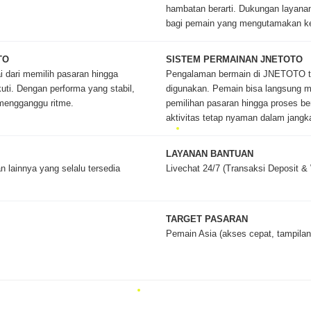
hambatan berarti. Dukungan layana
bagi pemain yang mengutamakan ke
TO
SISTEM PERMAINAN JNETOTO
 dari memilih pasaran hingga
Pengalaman bermain di JNETOTO te
ti. Dengan performa yang stabil,
digunakan. Pemain bisa langsung m
mengganggu ritme.
pemilihan pasaran hingga proses be
aktivitas tetap nyaman dalam jangk
LAYANAN BANTUAN
n lainnya yang selalu tersedia
Livechat 24/7 (Transaksi Deposit &
TARGET PASARAN
Pemain Asia (akses cepat, tampilan 