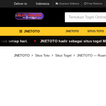
Deliver to
Indonesia
Express Delivery
Free Returns
JNETOTO
JNETOTO
SITUS TOTO
p hari.
JNETOTO hadir sebagai situs togel Macau dengan
JNETOTO
Situs Toto
Situs Togel
JNETOTO — Ruang B